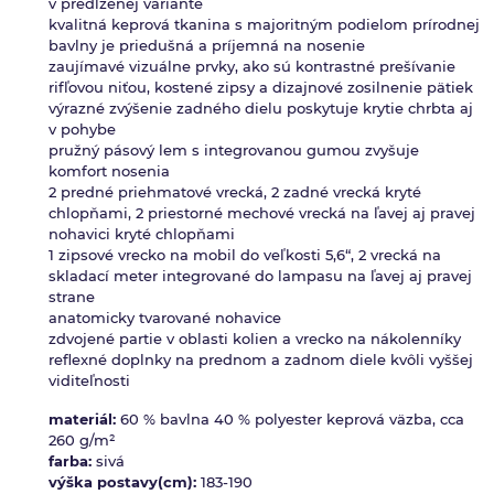
v predĺženej variante
kvalitná keprová tkanina s majoritným podielom prírodnej
bavlny je priedušná a príjemná na nosenie
zaujímavé vizuálne prvky, ako sú kontrastné prešívanie
rifľovou niťou, kostené zipsy a dizajnové zosilnenie pätiek
výrazné zvýšenie zadného dielu poskytuje krytie chrbta aj
v pohybe
pružný pásový lem s integrovanou gumou zvyšuje
komfort nosenia
2 predné priehmatové vrecká, 2 zadné vrecká kryté
chlopňami, 2 priestorné mechové vrecká na ľavej aj pravej
nohavici kryté chlopňami
1 zipsové vrecko na mobil do veľkosti 5,6“, 2 vrecká na
skladací meter integrované do lampasu na ľavej aj pravej
strane
anatomicky tvarované nohavice
zdvojené partie v oblasti kolien a vrecko na nákolenníky
reflexné doplnky na prednom a zadnom diele kvôli vyššej
viditeľnosti
materiál:
60 % bavlna 40 % polyester keprová väzba, cca
260 g/m²
farba:
sivá
výška postavy(cm):
183-190