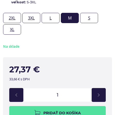
veľkosť:
S-3XL
2XL
3XL
L
M
S
XL
Na sklade
27,37 €
33,66 € s DPH
PRIDAŤ DO KOŠÍKA