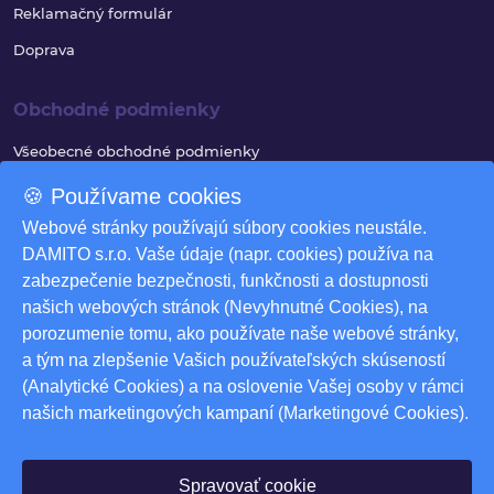
Reklamačný formulár
Doprava
Obchodné podmienky
Všeobecné obchodné podmienky
Reklamačný poriadok
🍪 Používame cookies
Ochrana osobných údajov
Webové stránky používajú súbory cookies neustále.
DAMITO s.r.o. Vaše údaje (napr. cookies) používa na
Využívanie súborov cookies
zabezpečenie bezpečnosti, funkčnosti a dostupnosti
Odstúpenie od zmluvy
našich webových stránok (Nevyhnutné Cookies), na
porozumenie tomu, ako používate naše webové stránky,
Odstúpenie od zmluvy - formulár
a tým na zlepšenie Vašich používateľských skúseností
Nastavenia cookies
(Analytické Cookies) a na oslovenie Vašej osoby v rámci
našich marketingových kampaní (Marketingové Cookies).
Na stiahnutie
Produktové katalógy
Spravovať cookie