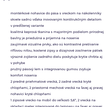
montérkové nohavice do pása s vreckom na nákolenníky
skvele sadnú vďaka inovovaným konštrukčným detailom
v predĺženej variante
kvalitná keprová tkanina s majoritným podielom prírodnej
bavlny je priedušná a príjemná na nosenie
zaujímavé vizuálne prvky, ako sú kontrastné prešívanie
rifľovou niťou, kostené zipsy a dizajnové zosilnenie pätiek
výrazné zvýšenie zadného dielu poskytuje krytie chrbta aj
v pohybe
pružný pásový lem s integrovanou gumou zvyšuje
komfort nosenia
2 predné priehmatové vrecká, 2 zadné vrecká kryté
chlopňami, 2 priestorné mechové vrecká na ľavej aj pravej
nohavici kryté chlopňami
1 zipsové vrecko na mobil do veľkosti 5,6“, 2 vrecká na
skladací meter integrované do lampasu na ľavej aj pravej