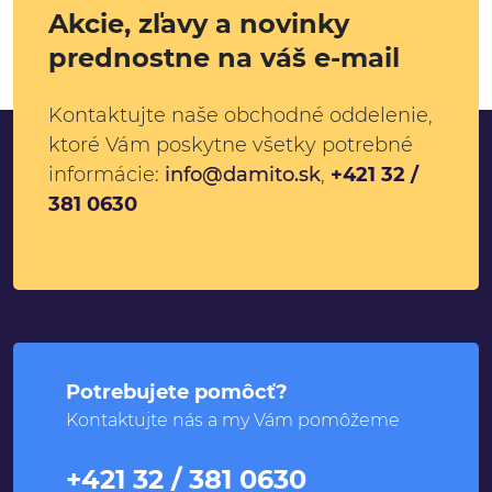
Akcie, zľavy a novinky
prednostne na váš e-mail
Kontaktujte naše obchodné oddelenie,
ktoré Vám poskytne všetky potrebné
informácie:
info@damito.sk
,
+421 32 /
381 0630
Potrebujete pomôcť?
Kontaktujte nás a my Vám pomôžeme
+421 32 / 381 0630