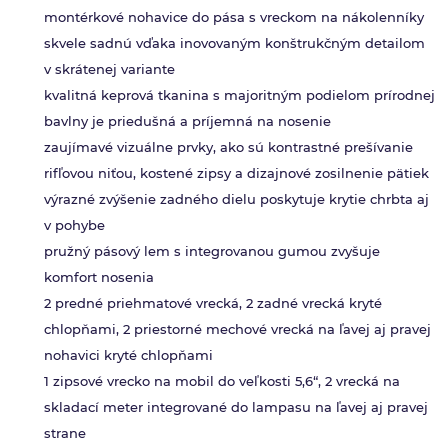
montérkové nohavice do pása s vreckom na nákolenníky
skvele sadnú vďaka inovovaným konštrukčným detailom
v skrátenej variante
kvalitná keprová tkanina s majoritným podielom prírodnej
bavlny je priedušná a príjemná na nosenie
zaujímavé vizuálne prvky, ako sú kontrastné prešívanie
rifľovou niťou, kostené zipsy a dizajnové zosilnenie pätiek
výrazné zvýšenie zadného dielu poskytuje krytie chrbta aj
v pohybe
pružný pásový lem s integrovanou gumou zvyšuje
komfort nosenia
2 predné priehmatové vrecká, 2 zadné vrecká kryté
chlopňami, 2 priestorné mechové vrecká na ľavej aj pravej
nohavici kryté chlopňami
1 zipsové vrecko na mobil do veľkosti 5,6“, 2 vrecká na
skladací meter integrované do lampasu na ľavej aj pravej
strane