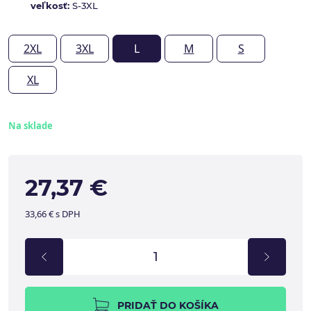
veľkosť:
S-3XL
2XL
3XL
L
M
S
XL
Na sklade
27,37 €
33,66 € s DPH
PRIDAŤ DO KOŠÍKA