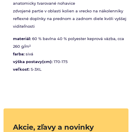
anatomicky tvarované nohavice
zdvojené partie v oblasti kolien a vrecko na nákolenníky
reflexné doplnky na prednom a zadnom diele kvôli vyššej
viditeľnosti
materiál:
60 % bavlna 40 % polyester keprová väzba, cca
260 g/m²
farba:
sivá
výška postavy(cm):
170-175
veľkosť:
S-3XL
Akcie, zľavy a novinky