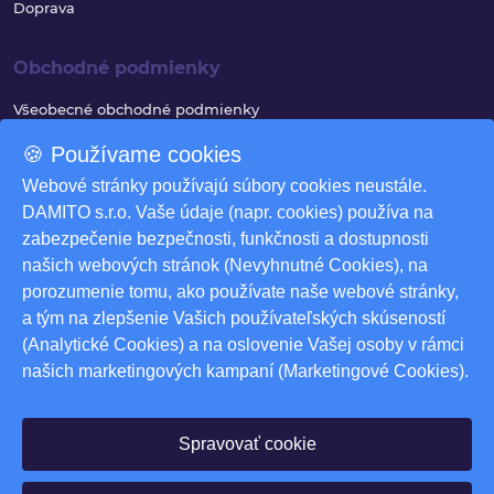
Doprava
Obchodné podmienky
Všeobecné obchodné podmienky
Reklamačný poriadok
🍪 Používame cookies
Ochrana osobných údajov
Webové stránky používajú súbory cookies neustále.
DAMITO s.r.o. Vaše údaje (napr. cookies) používa na
Využívanie súborov cookies
zabezpečenie bezpečnosti, funkčnosti a dostupnosti
Odstúpenie od zmluvy
našich webových stránok (Nevyhnutné Cookies), na
porozumenie tomu, ako používate naše webové stránky,
Odstúpenie od zmluvy - formulár
a tým na zlepšenie Vašich používateľských skúseností
Nastavenia cookies
(Analytické Cookies) a na oslovenie Vašej osoby v rámci
našich marketingových kampaní (Marketingové Cookies).
Na stiahnutie
Produktové katalógy
Spravovať cookie