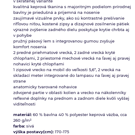
v skrátenej variante
kvalitná keprová tkanina s majoritným podielom prírodnej
bavlny je priedušná a príjemná na nosenie
zaujímavé vizuálne prvky, ako sú kontrastné prešívanie
rifľovou niťou, kostené zipsy a dizajnové zosilnenie pätiek
výrazné zvýšenie zadného dielu poskytuje krytie chrbta aj
v pohybe
pružný pásový lem s integrovanou gumou zvyšuje
komfort nosenia
2 predné priehmatové vrecká, 2 zadné vrecká kryté
chlopňami, 2 priestorné mechové vrecká na ľavej aj pravej
nohavici kryté chlopňami
1 zipsové vrecko na mobil do veľkosti 5,6“, 2 vrecká na
skladací meter integrované do lampasu na ľavej aj pravej
strane
anatomicky tvarované nohavice
zdvojené partie v oblasti kolien a vrecko na nákolenníky
reflexné doplnky na prednom a zadnom diele kvôli vyššej
viditeľnosti
materiál:
60 % bavlna 40 % polyester keprová väzba, cca
260 g/m²
farba:
sivá
výška postavy(cm):
170-175