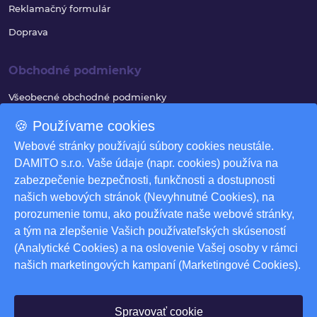
Reklamačný formulár
Doprava
Obchodné podmienky
Všeobecné obchodné podmienky
Reklamačný poriadok
🍪 Používame cookies
Ochrana osobných údajov
Webové stránky používajú súbory cookies neustále.
DAMITO s.r.o. Vaše údaje (napr. cookies) používa na
Využívanie súborov cookies
zabezpečenie bezpečnosti, funkčnosti a dostupnosti
Odstúpenie od zmluvy
našich webových stránok (Nevyhnutné Cookies), na
porozumenie tomu, ako používate naše webové stránky,
Odstúpenie od zmluvy - formulár
a tým na zlepšenie Vašich používateľských skúseností
Nastavenia cookies
(Analytické Cookies) a na oslovenie Vašej osoby v rámci
našich marketingových kampaní (Marketingové Cookies).
Na stiahnutie
Produktové katalógy
Spravovať cookie