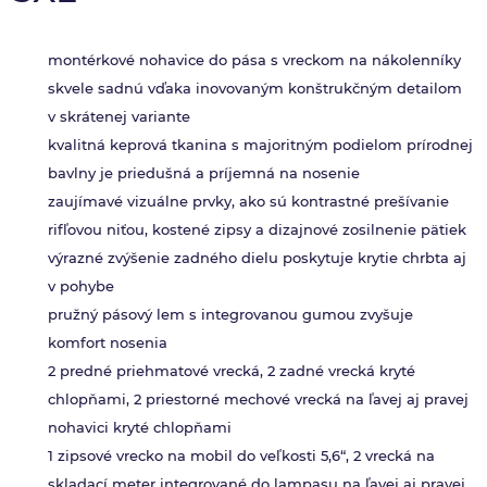
montérkové nohavice do pása s vreckom na nákolenníky
skvele sadnú vďaka inovovaným konštrukčným detailom
v skrátenej variante
kvalitná keprová tkanina s majoritným podielom prírodnej
bavlny je priedušná a príjemná na nosenie
zaujímavé vizuálne prvky, ako sú kontrastné prešívanie
rifľovou niťou, kostené zipsy a dizajnové zosilnenie pätiek
výrazné zvýšenie zadného dielu poskytuje krytie chrbta aj
v pohybe
pružný pásový lem s integrovanou gumou zvyšuje
komfort nosenia
2 predné priehmatové vrecká, 2 zadné vrecká kryté
chlopňami, 2 priestorné mechové vrecká na ľavej aj pravej
nohavici kryté chlopňami
1 zipsové vrecko na mobil do veľkosti 5,6“, 2 vrecká na
skladací meter integrované do lampasu na ľavej aj pravej