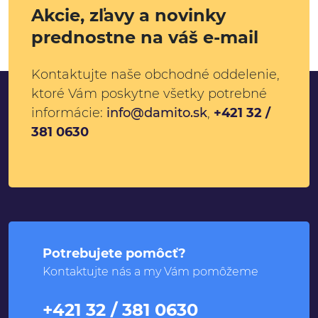
Akcie, zľavy a novinky
prednostne na váš e-mail
Kontaktujte naše obchodné oddelenie,
ktoré Vám poskytne všetky potrebné
informácie:
info@damito.sk
,
+421 32 /
381 0630
Potrebujete pomôcť?
Kontaktujte nás a my Vám pomôžeme
+421 32 / 381 0630