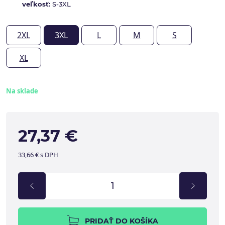
veľkosť:
S-3XL
2XL
3XL
L
M
S
XL
Na sklade
27,37 €
33,66 € s DPH
PRIDAŤ DO KOŠÍKA