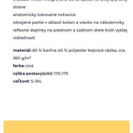
strane
anatomicky tvarované nohavice
zdvojené partie v oblasti kolien a vrecko na nákolenníky
reflexné doplnky na prednom a zadnom diele kvôli vyššej
viditeľnosti
materiál:
60 % bavlna 40 % polyester keprová väzba, cca
260 g/m²
farba:
sivá
výška postavy(cm):
170-175
veľkosť:
S-3XL