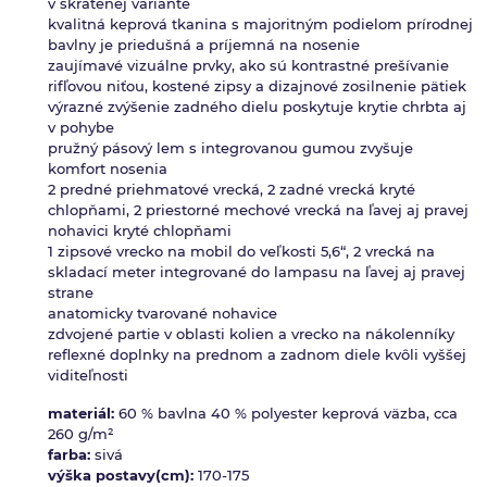
v skrátenej variante
kvalitná keprová tkanina s majoritným podielom prírodnej
bavlny je priedušná a príjemná na nosenie
zaujímavé vizuálne prvky, ako sú kontrastné prešívanie
rifľovou niťou, kostené zipsy a dizajnové zosilnenie pätiek
výrazné zvýšenie zadného dielu poskytuje krytie chrbta aj
v pohybe
pružný pásový lem s integrovanou gumou zvyšuje
komfort nosenia
2 predné priehmatové vrecká, 2 zadné vrecká kryté
chlopňami, 2 priestorné mechové vrecká na ľavej aj pravej
nohavici kryté chlopňami
1 zipsové vrecko na mobil do veľkosti 5,6“, 2 vrecká na
skladací meter integrované do lampasu na ľavej aj pravej
strane
anatomicky tvarované nohavice
zdvojené partie v oblasti kolien a vrecko na nákolenníky
reflexné doplnky na prednom a zadnom diele kvôli vyššej
viditeľnosti
materiál:
60 % bavlna 40 % polyester keprová väzba, cca
260 g/m²
farba:
sivá
výška postavy(cm):
170-175