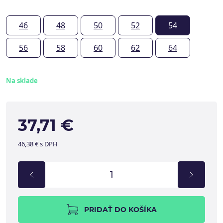
46
48
50
52
54
56
58
60
62
64
Na sklade
37,71 €
46,38 € s DPH
PRIDAŤ DO KOŠÍKA