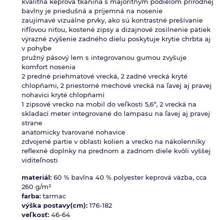
kvalitná keprová tkanina s majoritným podielom prírodnej
bavlny je priedušná a príjemná na nosenie
zaujímavé vizuálne prvky, ako sú kontrastné prešívanie
rifľovou niťou, kostené zipsy a dizajnové zosilnenie pätiek
výrazné zvýšenie zadného dielu poskytuje krytie chrbta aj
v pohybe
pružný pásový lem s integrovanou gumou zvyšuje
komfort nosenia
2 predné priehmatové vrecká, 2 zadné vrecká kryté
chlopňami, 2 priestorné mechové vrecká na ľavej aj pravej
nohavici kryté chlopňami
1 zipsové vrecko na mobil do veľkosti 5,6“, 2 vrecká na
skladací meter integrované do lampasu na ľavej aj pravej
strane
anatomicky tvarované nohavice
zdvojené partie v oblasti kolien a vrecko na nákolenníky
reflexné doplnky na prednom a zadnom diele kvôli vyššej
viditeľnosti
materiál:
60 % bavlna 40 % polyester keprová väzba, cca
260 g/m²
farba:
tarmac
výška postavy(cm):
176-182
veľkosť:
46-64