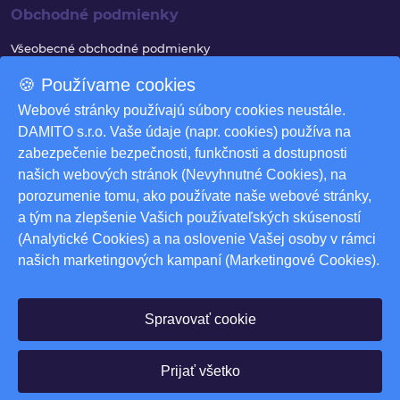
Obchodné podmienky
Všeobecné obchodné podmienky
Reklamačný poriadok
🍪 Používame cookies
Ochrana osobných údajov
Webové stránky používajú súbory cookies neustále.
DAMITO s.r.o. Vaše údaje (napr. cookies) používa na
Využívanie súborov cookies
zabezpečenie bezpečnosti, funkčnosti a dostupnosti
Odstúpenie od zmluvy
našich webových stránok (Nevyhnutné Cookies), na
porozumenie tomu, ako používate naše webové stránky,
Odstúpenie od zmluvy - formulár
a tým na zlepšenie Vašich používateľských skúseností
Nastavenia cookies
(Analytické Cookies) a na oslovenie Vašej osoby v rámci
našich marketingových kampaní (Marketingové Cookies).
Na stiahnutie
Produktové katalógy
Spravovať cookie
© 2026 DAMITO s.r.o. Všetky práva vyhradené. Powered by
Prijať všetko
Nordics - Vendor Intelligence Platform