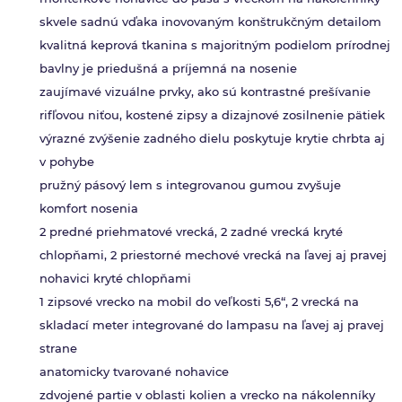
skvele sadnú vďaka inovovaným konštrukčným detailom
kvalitná keprová tkanina s majoritným podielom prírodnej
bavlny je priedušná a príjemná na nosenie
zaujímavé vizuálne prvky, ako sú kontrastné prešívanie
rifľovou niťou, kostené zipsy a dizajnové zosilnenie pätiek
výrazné zvýšenie zadného dielu poskytuje krytie chrbta aj
v pohybe
pružný pásový lem s integrovanou gumou zvyšuje
komfort nosenia
2 predné priehmatové vrecká, 2 zadné vrecká kryté
chlopňami, 2 priestorné mechové vrecká na ľavej aj pravej
nohavici kryté chlopňami
1 zipsové vrecko na mobil do veľkosti 5,6“, 2 vrecká na
skladací meter integrované do lampasu na ľavej aj pravej
strane
anatomicky tvarované nohavice
zdvojené partie v oblasti kolien a vrecko na nákolenníky