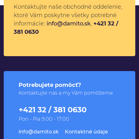
Kontaktujte naše obchodné oddelenie,
ktoré Vám poskytne všetky potrebné
informácie:
info@damito.sk
,
+421 32 /
381 0630
Potrebujete pomôcť?
Kontaktujte nás a my Vám pomôžeme
+421 32 / 381 0630
Pon - Pia 9:00 - 17:00
info@damito.sk
Kontaktné údaje