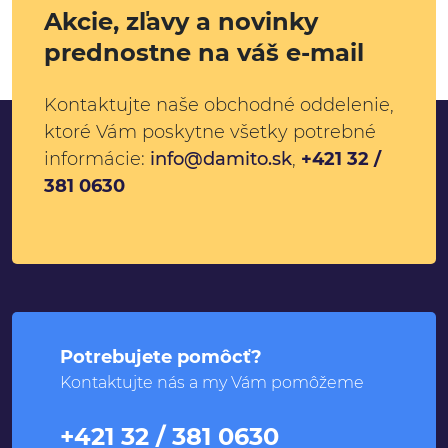
Akcie, zľavy a novinky
prednostne na váš e-mail
Kontaktujte naše obchodné oddelenie,
ktoré Vám poskytne všetky potrebné
informácie:
info@damito.sk
,
+421 32 /
381 0630
Potrebujete pomôcť?
Kontaktujte nás a my Vám pomôžeme
+421 32 / 381 0630