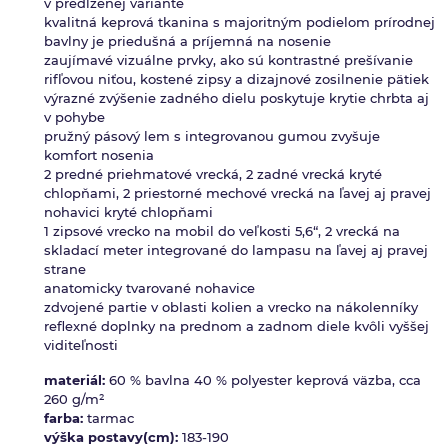
v predĺženej variante
kvalitná keprová tkanina s majoritným podielom prírodnej
bavlny je priedušná a príjemná na nosenie
zaujímavé vizuálne prvky, ako sú kontrastné prešívanie
rifľovou niťou, kostené zipsy a dizajnové zosilnenie pätiek
výrazné zvýšenie zadného dielu poskytuje krytie chrbta aj
v pohybe
pružný pásový lem s integrovanou gumou zvyšuje
komfort nosenia
2 predné priehmatové vrecká, 2 zadné vrecká kryté
chlopňami, 2 priestorné mechové vrecká na ľavej aj pravej
nohavici kryté chlopňami
1 zipsové vrecko na mobil do veľkosti 5,6“, 2 vrecká na
skladací meter integrované do lampasu na ľavej aj pravej
strane
anatomicky tvarované nohavice
zdvojené partie v oblasti kolien a vrecko na nákolenníky
reflexné doplnky na prednom a zadnom diele kvôli vyššej
viditeľnosti
materiál:
60 % bavlna 40 % polyester keprová väzba, cca
260 g/m²
farba:
tarmac
výška postavy(cm):
183-190