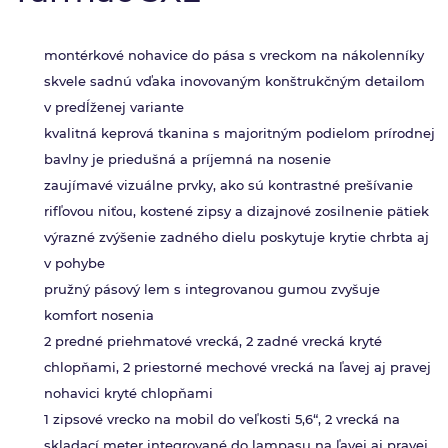
montérkové nohavice do pása s vreckom na nákolenníky
skvele sadnú vďaka inovovaným konštrukčným detailom
v predĺženej variante
kvalitná keprová tkanina s majoritným podielom prírodnej
bavlny je priedušná a príjemná na nosenie
zaujímavé vizuálne prvky, ako sú kontrastné prešívanie
rifľovou niťou, kostené zipsy a dizajnové zosilnenie pätiek
výrazné zvýšenie zadného dielu poskytuje krytie chrbta aj
v pohybe
pružný pásový lem s integrovanou gumou zvyšuje
komfort nosenia
2 predné priehmatové vrecká, 2 zadné vrecká kryté
chlopňami, 2 priestorné mechové vrecká na ľavej aj pravej
nohavici kryté chlopňami
1 zipsové vrecko na mobil do veľkosti 5,6“, 2 vrecká na
skladací meter integrované do lampasu na ľavej aj pravej