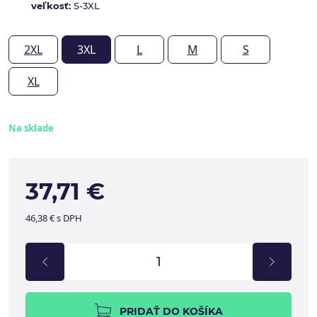
veľkosť:
S-3XL
2XL
3XL
L
M
S
XL
Na sklade
37,71 €
46,38 € s DPH
PRIDAŤ DO KOŠÍKA