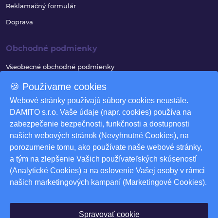
Reklamačný formulár
Doprava
Obchodné podmienky
Všeobecné obchodné podmienky
Reklamačný poriadok
🍪 Používame cookies
Ochrana osobných údajov
Webové stránky používajú súbory cookies neustále.
DAMITO s.r.o. Vaše údaje (napr. cookies) používa na
Využívanie súborov cookies
zabezpečenie bezpečnosti, funkčnosti a dostupnosti
Odstúpenie od zmluvy
našich webových stránok (Nevyhnutné Cookies), na
porozumenie tomu, ako používate naše webové stránky,
Odstúpenie od zmluvy - formulár
a tým na zlepšenie Vašich používateľských skúseností
Nastavenia cookies
(Analytické Cookies) a na oslovenie Vašej osoby v rámci
našich marketingových kampaní (Marketingové Cookies).
Na stiahnutie
Produktové katalógy
Spravovať cookie