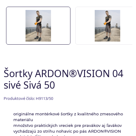
Šortky ARDON®VISION 04
sivé Sivá 50
Produktové číslo: H9113/50
originálne montérkové šortky z kvalitného zmesového
materiálu
množstvo praktických vreciek pre pravákov aj ľavákov
vychádzajú zo strihu nohavíc po pás ARDON®VISION