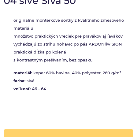
04 sivé Sivá 50
originálne montérkové šortky z kvalitného zmesového
materiálu
množstvo praktických vreciek pre pravákov aj ľavákov
vychádzajú zo strihu nohavíc po pás ARDON®VISION
praktická dĺžka po kolená
s kontrastným prešívaním, bez opasku
materiál:
keper 60% bavlna, 40% polyester, 260 g/m²
farba:
sivá
veľkosť:
46 - 64