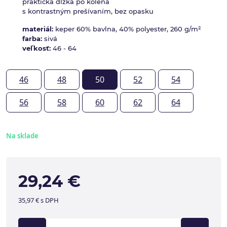
praktická dĺžka po kolená
s kontrastným prešívaním, bez opasku
materiál:
keper 60% bavlna, 40% polyester, 260 g/m²
farba:
sivá
veľkosť:
46 - 64
46
48
50
52
54
56
58
60
62
64
Na sklade
29,24 €
35,97 € s DPH