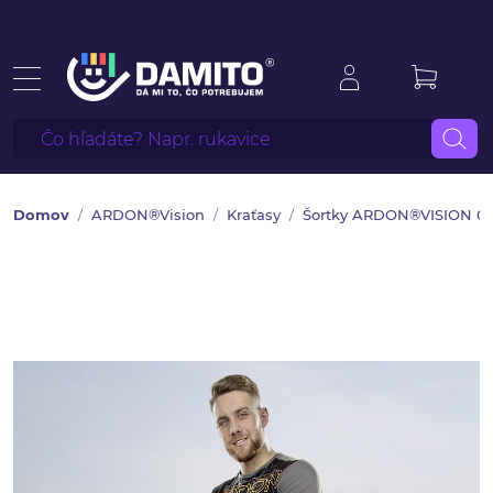
Domov
ARDON®Vision
Kraťasy
Šortky ARDON®VISION 04 