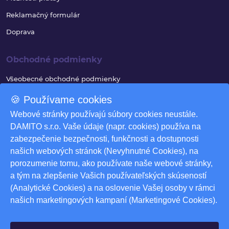
Reklamačný formulár
Doprava
Obchodné podmienky
Všeobecné obchodné podmienky
Reklamačný poriadok
🍪 Používame cookies
Ochrana osobných údajov
Webové stránky používajú súbory cookies neustále.
DAMITO s.r.o. Vaše údaje (napr. cookies) používa na
Využívanie súborov cookies
zabezpečenie bezpečnosti, funkčnosti a dostupnosti
Odstúpenie od zmluvy
našich webových stránok (Nevyhnutné Cookies), na
porozumenie tomu, ako používate naše webové stránky,
Odstúpenie od zmluvy - formulár
a tým na zlepšenie Vašich používateľských skúseností
Nastavenia cookies
(Analytické Cookies) a na oslovenie Vašej osoby v rámci
našich marketingových kampaní (Marketingové Cookies).
Na stiahnutie
Produktové katalógy