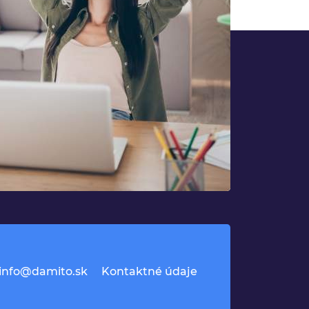
info@damito.sk
Kontaktné údaje