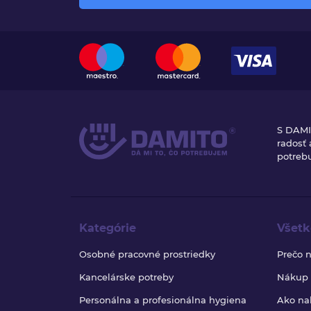
S DAMI
radosť
potrebu
Kategórie
Všetk
Osobné pracovné prostriedky
Prečo 
Kancelárske potreby
Nákup b
Personálna a profesionálna hygiena
Ako na