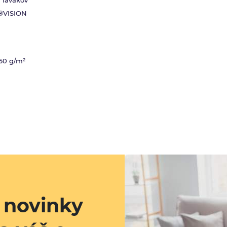
j ľavákov
N®VISION
260 g/m²
a novinky