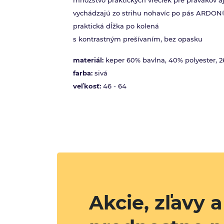
množstvo praktických vreciek pre pravákov a
vychádzajú zo strihu nohavíc po pás ARDO
praktická dĺžka po kolená
s kontrastným prešívaním, bez opasku
materiál:
keper 60% bavlna, 40% polyester, 
farba:
sivá
veľkosť:
46 - 64
Akcie, zľavy 