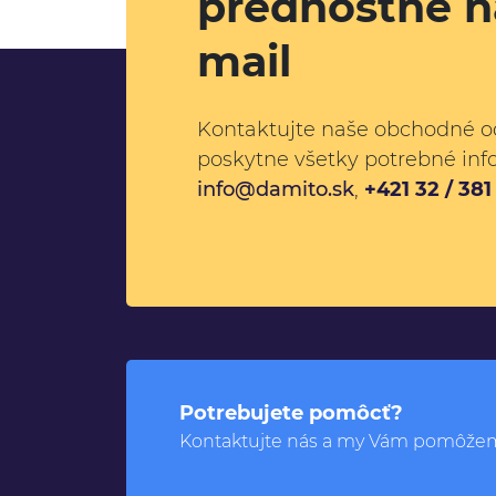
prednostne n
mail
Kontaktujte naše obchodné o
poskytne všetky potrebné inf
info@damito.sk
,
+421 32 / 38
Potrebujete pomôcť?
Kontaktujte nás a my Vám pomôže