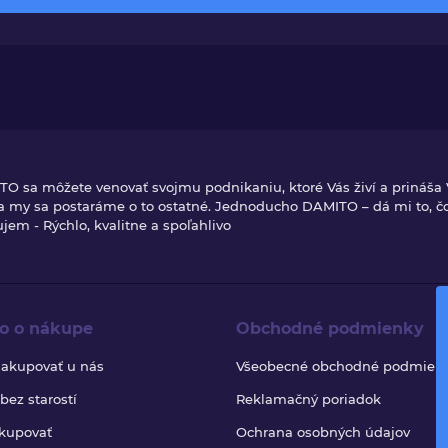
TO sa môžete venovať svojmu podnikaniu, ktoré Vás živí a prináša
 a my sa postaráme o to ostatné. Jednoducho DAMITO – dá mi to, č
jem - Rýchlo, kvalitne a spoľahlivo
o o nákupe
Obchodné podmienky
nakupovať u nás
Všeobecné obchodné podmien
ez starostí
Reklamačný poriadok
kupovať
Ochrana osobných údajov