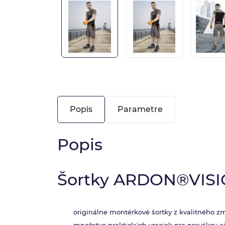
Popis
Parametre
Popis
Šortky ARDON®VISIO
originálne montérkové šortky z kvalitného 