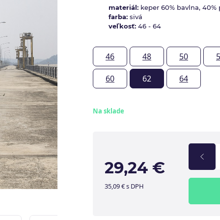
materiál:
keper 60% bavlna, 40% p
farba:
sivá
veľkosť:
46 - 64
46
48
50
60
62
64
Na sklade
29,24 €
35,09 € s DPH