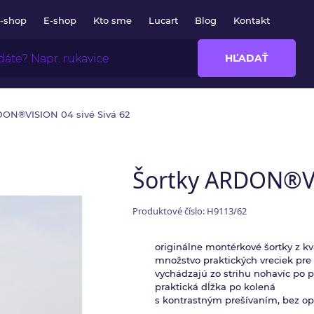
E-shop
E-shop
Kto sme
Lucart
Blog
Kontakt
HĽADAŤ
DON®VISION 04 sivé Sivá 62
Šortky ARDON®VI
Produktové číslo: H9113/62
originálne montérkové šortky z k
množstvo praktických vreciek pre 
vychádzajú zo strihu nohavíc p
praktická dĺžka po kolená
s kontrastným prešívaním, bez o