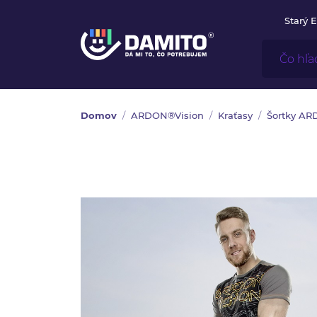
Starý 
Domov
ARDON®Vision
Kraťasy
Šortky AR