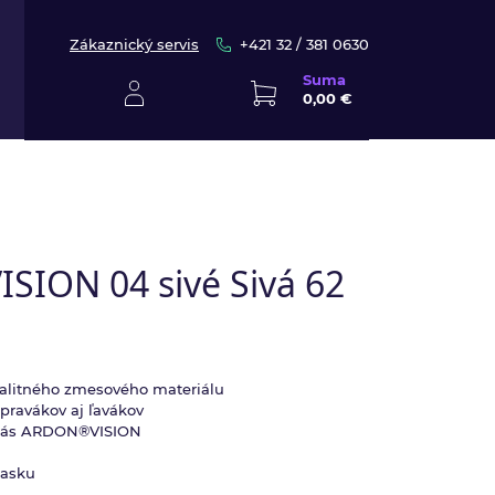
Zákaznický servis
+421 32 / 381 0630
Suma
0,00 €
SION 04 sivé Sivá 62
valitného zmesového materiálu
pravákov aj ľavákov
o pás ARDON®VISION
pasku