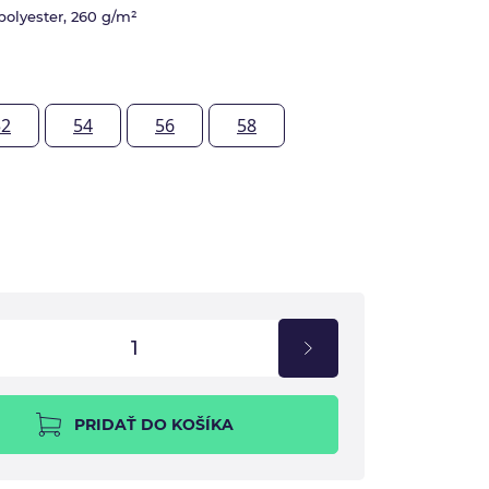
olyester, 260 g/m²
52
54
56
58
PRIDAŤ DO KOŠÍKA