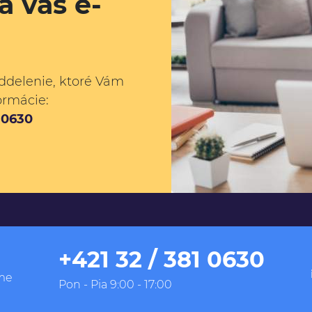
a váš e-
ddelenie, ktoré Vám
ormácie:
1 0630
+421 32 / 381 0630
me
Pon - Pia 9:00 - 17:00