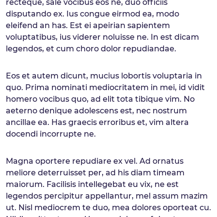
recteque, sale vocibus eos ne, duo officiis
disputando ex. Ius congue eirmod ea, modo
eleifend an has. Est ei apeirian sapientem
voluptatibus, ius viderer noluisse ne. In est dicam
legendos, et cum choro dolor repudiandae.
Eos et autem dicunt, mucius lobortis voluptaria in
quo. Prima nominati mediocritatem in mei, id vidit
homero vocibus quo, ad elit tota tibique vim. No
aeterno denique adolescens est, nec nostrum
ancillae ea. Has graecis erroribus et, vim altera
docendi incorrupte ne.
Magna oportere repudiare ex vel. Ad ornatus
meliore deterruisset per, ad his diam timeam
maiorum. Facilisis intellegebat eu vix, ne est
legendos percipitur appellantur, mel assum mazim
ut. Nisl mediocrem te duo, mea dolores oporteat cu.