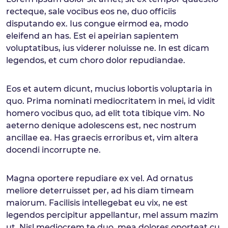
recteque, sale vocibus eos ne, duo officiis
disputando ex. Ius congue eirmod ea, modo
eleifend an has. Est ei apeirian sapientem
voluptatibus, ius viderer noluisse ne. In est dicam
legendos, et cum choro dolor repudiandae.
Eos et autem dicunt, mucius lobortis voluptaria in
quo. Prima nominati mediocritatem in mei, id vidit
homero vocibus quo, ad elit tota tibique vim. No
aeterno denique adolescens est, nec nostrum
ancillae ea. Has graecis erroribus et, vim altera
docendi incorrupte ne.
Magna oportere repudiare ex vel. Ad ornatus
meliore deterruisset per, ad his diam timeam
maiorum. Facilisis intellegebat eu vix, ne est
legendos percipitur appellantur, mel assum mazim
ut. Nisl mediocrem te duo, mea dolores oporteat cu.