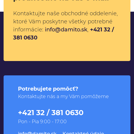
Kontaktujte naše obchodné oddelenie,
ktoré Vám poskytne všetky potrebné
informácie:
info@damito.sk
,
+421 32 /
381 0630
Potrebujete pomôcť?
Kontaktujte nás a my Vám pomôžeme
+421 32 / 381 0630
Pon - Pia 9:00 - 17:00
info@damito.sk
Kontaktné údaje