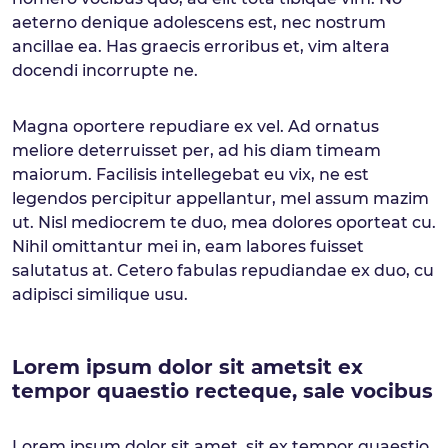
aeterno denique adolescens est, nec nostrum
ancillae ea. Has graecis erroribus et, vim altera
docendi incorrupte ne.
Magna oportere repudiare ex vel. Ad ornatus
meliore deterruisset per, ad his diam timeam
maiorum. Facilisis intellegebat eu vix, ne est
legendos percipitur appellantur, mel assum mazim
ut. Nisl mediocrem te duo, mea dolores oporteat cu.
Nihil omittantur mei in, eam labores fuisset
salutatus at. Cetero fabulas repudiandae ex duo, cu
adipisci similique usu.
Lorem ipsum dolor sit ametsit ex
tempor quaestio recteque, sale vocibus
Lorem ipsum dolor sit amet, sit ex tempor quaestio