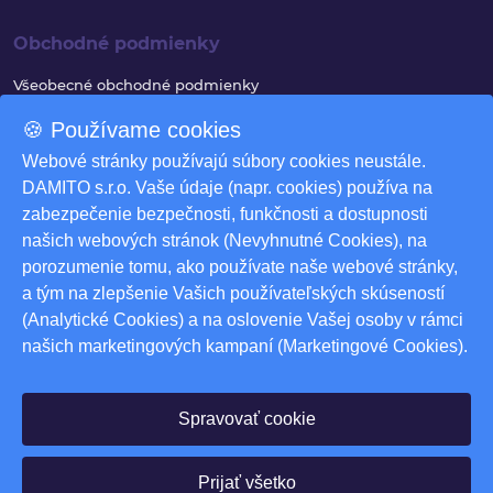
Obchodné podmienky
Všeobecné obchodné podmienky
Reklamačný poriadok
🍪 Používame cookies
Ochrana osobných údajov
Webové stránky používajú súbory cookies neustále.
DAMITO s.r.o. Vaše údaje (napr. cookies) používa na
Využívanie súborov cookies
zabezpečenie bezpečnosti, funkčnosti a dostupnosti
Odstúpenie od zmluvy
našich webových stránok (Nevyhnutné Cookies), na
Odstúpenie od zmluvy - formulár
porozumenie tomu, ako používate naše webové stránky,
a tým na zlepšenie Vašich používateľských skúseností
Nastavenia cookies
(Analytické Cookies) a na oslovenie Vašej osoby v rámci
našich marketingových kampaní (Marketingové Cookies).
Na stiahnutie
Produktové katalógy
Spravovať cookie
© 2026 DAMITO s.r.o. Všetky práva vyhradené. Powered by
Prijať všetko