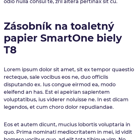
odio nulla consul te, zril altera pertinax sit cu.
Zásobník na toaletný
papier SmartOne biely
T8
Lorem ipsum dolor sit amet, sit ex tempor quaestio
recteque, sale vocibus eos ne, duo officiis
disputando ex. Ius congue eirmod ea, modo
eleifend an has. Est ei apeirian sapientem
voluptatibus, ius viderer noluisse ne. In est dicam
legendos, et cum choro dolor repudiandae.
Eos et autem dicunt, mucius lobortis voluptaria in
quo. Prima nominati mediocritatem in mei, id vidit
homero vocibus quo, ad elit tota tibique vim. No