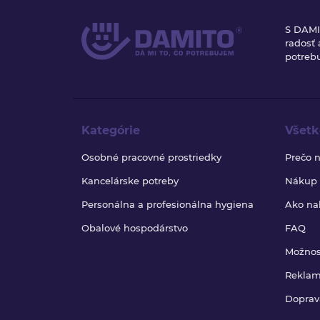
S DAMI
radosť
potrebu
Kategórie
Všetk
Osobné pracovné prostriedky
Prečo 
Kancelárske potreby
Nákup b
Personálna a profesionálna hygiena
Ako na
Obalové hospodárstvo
FAQ
Možnos
Reklam
Doprav