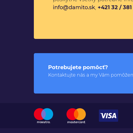
info@damito.sk
,
+421 32 / 38
Potrebujete pomôcť?
Kontaktujte nás a my Vám pomôže