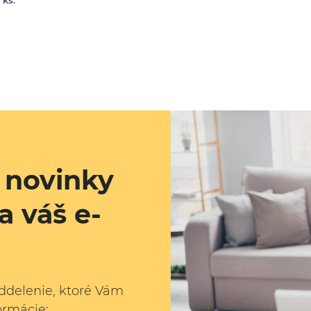
 ks.
a novinky
a váš e-
ddelenie, ktoré Vám
ormácie: