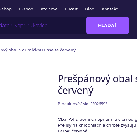
E-shop
E-shop
Kto sme
Lucart
Blog
Kontakt
HĽADAŤ
ový obal s gumičkou Esselte červený
Prešpánový obal 
červený
Produktové číslo: ES026593
Obal A4 s tromi chlopňami a čiernou 
Prelisy na chlopniach a chrbte zvyšujú 
Farba: červená