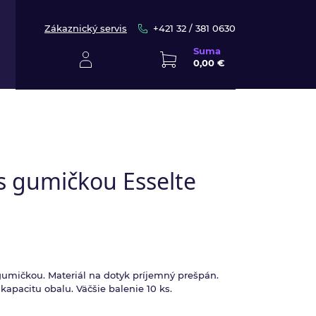
Zákaznický servis
+421 32 / 381 0630
Suma
0,00 €
s gumičkou Esselte
gumičkou. Materiál na dotyk príjemný prešpán.
kapacitu obalu. Väčšie balenie 10 ks.