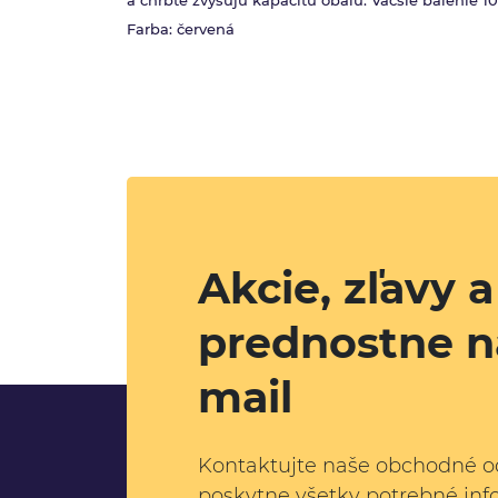
a chrbte zvyšujú kapacitu obalu. Väčšie balenie 10
Farba: červená
Akcie, zľavy 
prednostne n
mail
Kontaktujte naše obchodné o
poskytne všetky potrebné inf