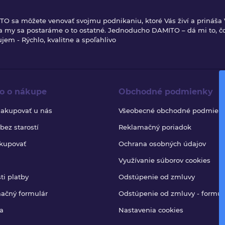
TO sa môžete venovať svojmu podnikaniu, ktoré Vás živí a prináša
 a my sa postaráme o to ostatné. Jednoducho DAMITO – dá mi to, č
jem - Rýchlo, kvalitne a spoľahlivo
o o nákupe
Obchodné podmienky
nakupovať u nás
Všeobecné obchodné podmien
ez starostí
Reklamačný poriadok
kupovať
Ochrana osobných údajov
Využívanie súborov cookies
ti platby
Odstúpenie od zmluvy
ačný formulár
Odstúpenie od zmluvy - formul
a
Nastavenia cookies