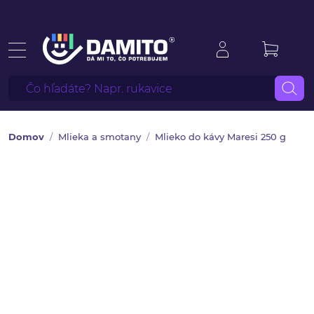
Domov
Mlieka a smotany
Mlieko do kávy Maresi 250 g