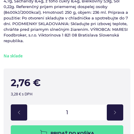
4,7g, Sacharidy 8,4g, z toho cukry 8,4g, Bielkoviny 5,9g, Soľ
0,22g. Referenčný príjem priemernej dospelej osoby
(8400kJ/2000kcal). Hmotnosť: 250 g, objem: 236 ml. Príprava a
použitie: Po otvorení skladujte v chladničke a spotrebujte do 7
dní. PODMIENKY SKLADOVANIA: Skladujte pri izbovej teplote,
chráňte pred priamym slnečným žiarením. VÝROBCA: MARESI
Foodbroker, s.r.o. Viktorínova 1 821 08 Bratislava Slovenská
republika.
Na sklade
2,76 €
3,28 € s DPH
PRIDAŤ DO KOŠÍKA