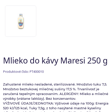
Mlieko do kávy Maresi 250 g
Produktové číslo: PT400010
Zahustené mlieko nesladené, sterilizované. Množstvo tuku 7,5.
Množstvo beztukovej mliečnej sušiny 17,5 %. Trvanlivosť je
zaručená tepelným spracovaním. ALERGÉNY: Mlieko a mliečné
výrobky (vrátane laktózy). Bez konzervantov.
VÝŽIVOVÉ ÚDAJE/JEDNOTKA: Výživové údaje na 100g: Energia
520 kJ/125 kcal, Tuky 7,5g, z toho nasýtené mastné kyseliny