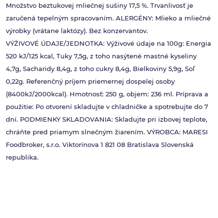
Množstvo beztukovej mliečnej sušiny 17,5 %. Trvanlivosť je
zaručená tepelným spracovaním. ALERGÉNY: Mlieko a mliečné
výrobky (vrátane laktózy). Bez konzervantov.
VÝŽIVOVÉ ÚDAJE/JEDNOTKA: Výživové údaje na 100g: Energia
520 kJ/125 kcal, Tuky 7,5g, z toho nasýtené mastné kyseliny
4,7g, Sacharidy 8,4g, z toho cukry 8,4g, Bielkoviny 5,9g, Soľ
0,22g. Referenčný príjem priemernej dospelej osoby
(8400kJ/2000kcal). Hmotnosť: 250 g, objem: 236 ml. Príprava a
použitie: Po otvorení skladujte v chladničke a spotrebujte do 7
dní. PODMIENKY SKLADOVANIA: Skladujte pri izbovej teplote,
chráňte pred priamym slnečným žiarením. VÝROBCA: MARESI
Foodbroker, s.r.o. Viktorínova 1 821 08 Bratislava Slovenská
republika.