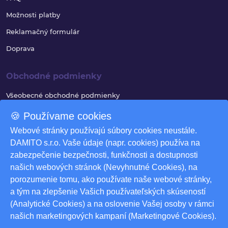
Možnosti platby
Reklamačný formulár
Doprava
Obchodné podmienky
Všeobecné obchodné podmienky
Reklamačný poriadok
🍪 Používame cookies
Ochrana osobných údajov
Webové stránky používajú súbory cookies neustále.
DAMITO s.r.o. Vaše údaje (napr. cookies) používa na
Využívanie súborov cookies
zabezpečenie bezpečnosti, funkčnosti a dostupnosti
Odstúpenie od zmluvy
našich webových stránok (Nevyhnutné Cookies), na
porozumenie tomu, ako používate naše webové stránky,
Odstúpenie od zmluvy - formulár
a tým na zlepšenie Vašich používateľských skúseností
Nastavenia cookies
(Analytické Cookies) a na oslovenie Vašej osoby v rámci
našich marketingových kampaní (Marketingové Cookies).
Na stiahnutie