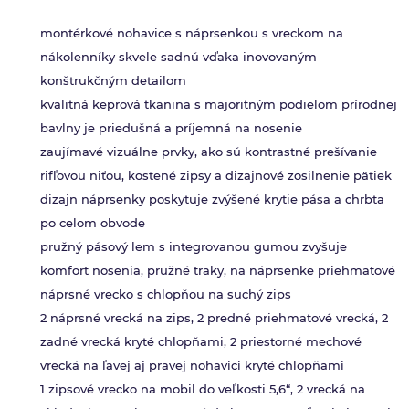
montérkové nohavice s náprsenkou s vreckom na
nákolenníky skvele sadnú vďaka inovovaným
konštrukčným detailom
kvalitná keprová tkanina s majoritným podielom prírodnej
bavlny je priedušná a príjemná na nosenie
zaujímavé vizuálne prvky, ako sú kontrastné prešívanie
rifľovou niťou, kostené zipsy a dizajnové zosilnenie pätiek
dizajn náprsenky poskytuje zvýšené krytie pása a chrbta
po celom obvode
pružný pásový lem s integrovanou gumou zvyšuje
komfort nosenia, pružné traky, na náprsenke priehmatové
náprsné vrecko s chlopňou na suchý zips
2 náprsné vrecká na zips, 2 predné priehmatové vrecká, 2
zadné vrecká kryté chlopňami, 2 priestorné mechové
vrecká na ľavej aj pravej nohavici kryté chlopňami
1 zipsové vrecko na mobil do veľkosti 5,6“, 2 vrecká na