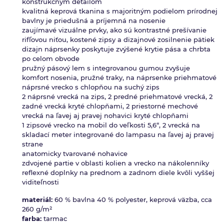
konštrukčným detailom
kvalitná keprová tkanina s majoritným podielom prírodnej
bavlny je priedušná a príjemná na nosenie
zaujímavé vizuálne prvky, ako sú kontrastné prešívanie
rifľovou niťou, kostené zipsy a dizajnové zosilnenie pätiek
dizajn náprsenky poskytuje zvýšené krytie pása a chrbta
po celom obvode
pružný pásový lem s integrovanou gumou zvyšuje
komfort nosenia, pružné traky, na náprsenke priehmatové
náprsné vrecko s chlopňou na suchý zips
2 náprsné vrecká na zips, 2 predné priehmatové vrecká, 2
zadné vrecká kryté chlopňami, 2 priestorné mechové
vrecká na ľavej aj pravej nohavici kryté chlopňami
1 zipsové vrecko na mobil do veľkosti 5,6“, 2 vrecká na
skladací meter integrované do lampasu na ľavej aj pravej
strane
anatomicky tvarované nohavice
zdvojené partie v oblasti kolien a vrecko na nákolenníky
reflexné doplnky na prednom a zadnom diele kvôli vyššej
viditeľnosti
materiál:
60 % bavlna 40 % polyester, keprová väzba, cca
260 g/m²
farba:
tarmac