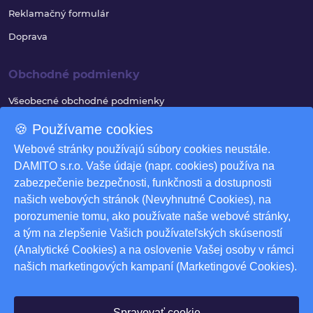
Reklamačný formulár
Doprava
Obchodné podmienky
Všeobecné obchodné podmienky
Reklamačný poriadok
🍪 Používame cookies
Ochrana osobných údajov
Webové stránky používajú súbory cookies neustále.
DAMITO s.r.o. Vaše údaje (napr. cookies) používa na
Využívanie súborov cookies
zabezpečenie bezpečnosti, funkčnosti a dostupnosti
Odstúpenie od zmluvy
našich webových stránok (Nevyhnutné Cookies), na
porozumenie tomu, ako používate naše webové stránky,
Odstúpenie od zmluvy - formulár
a tým na zlepšenie Vašich používateľských skúseností
Nastavenia cookies
(Analytické Cookies) a na oslovenie Vašej osoby v rámci
našich marketingových kampaní (Marketingové Cookies).
Na stiahnutie
Produktové katalógy
Spravovať cookie