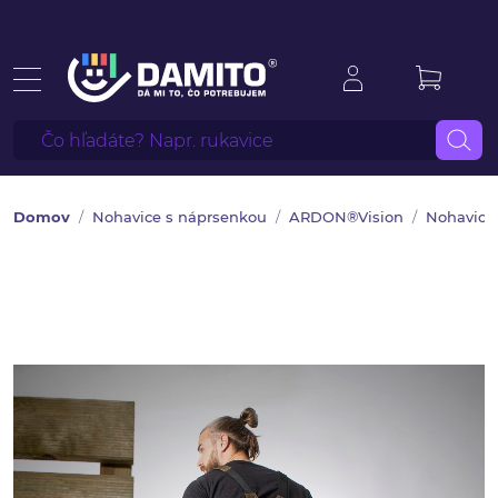
Domov
Nohavice s náprsenkou
ARDON®Vision
Nohavice