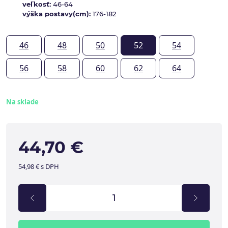
veľkosť:
46-64
výška postavy(cm):
176-182
46
48
50
52
54
56
58
60
62
64
Na sklade
44,70 €
54,98 € s DPH