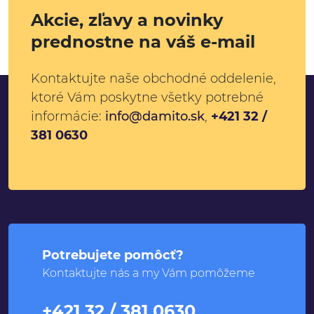
Akcie, zľavy a novinky
prednostne na váš e-mail
Kontaktujte naše obchodné oddelenie,
ktoré Vám poskytne všetky potrebné
informácie:
info@damito.sk
,
+421 32 /
381 0630
Potrebujete pomôcť?
Kontaktujte nás a my Vám pomôžeme
+421 32 / 381 0630