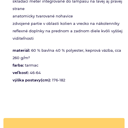
skladací meter integrované do lampasu na ľavej aj pravej
strane
anatomicky tvarované nohavice
zdvojené partie v oblasti kolien a vrecko na nákolenníky
reflexné doplnky na prednom a zadnom diele kvôli vyššej
viditeľnosti
materiál:
60 % bavlna 40 % polyester, keprová väzba, cca
260 g/m²
farba:
tarmac
veľkosť:
46-64
výška postavy(cm):
176-182