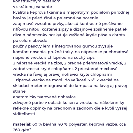
konštrukčným detailom
v skrátenej variante
kvalitná keprová tkanina s majoritným podielom prírodnej
bavlny je priedušná a príjemná na nosenie
zaujímavé vizuálne prvky, ako sú kontrastné prešívanie
rifľovou niťou, kostené zipsy a dizajnové zosilnenie pätiek
dizajn náprsenky poskytuje zvýšené krytie pása a chrbta
po celom obvode
pružný pásový lem s integrovanou gumou zvyšuje
komfort nosenia, pružné traky, na náprsenke priehmatové
náprsné vrecko s chlopňou na suchý zips
2 náprsné vrecká na zips, 2 predné priehmatové vrecká, 2
zadné vrecká kryté chlopňami, 2 priestorné mechové
vrecká na ľavej aj pravej nohavici kryté chlopňami
1 zipsové vrecko na mobil do veľkosti 5,6“, 2 vrecká na
skladací meter integrované do lampasu na ľavej aj pravej
strane
anatomicky tvarované nohavice
zdvojené partie v oblasti kolien a vrecko na nákolenníky
reflexné doplnky na prednom a zadnom diele kvôli vyššej
viditeľnosti
materiál:
60 % bavlna 40 % polyester, keprová väzba, cca
260 g/m²