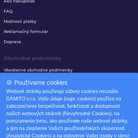
Ako nakupovať
FAQ
Možnosti platby
Reklamačný formulár
Doprava
Obchodné podmienky
Všeobecné obchodné podmienky
Reklamačný poriadok
🍪 Používame cookies
Ochrana osobných údajov
Webové stránky používajú súbory cookies neustále.
DAMITO s.r.o. Vaše údaje (napr. cookies) používa na
Využívanie súborov cookies
zabezpečenie bezpečnosti, funkčnosti a dostupnosti
Odstúpenie od zmluvy
našich webových stránok (Nevyhnutné Cookies), na
porozumenie tomu, ako používate naše webové stránky,
Odstúpenie od zmluvy - formulár
a tým na zlepšenie Vašich používateľských skúseností
Nastavenia cookies
(Analytické Cookies) a na oslovenie Vašej osoby v rámci