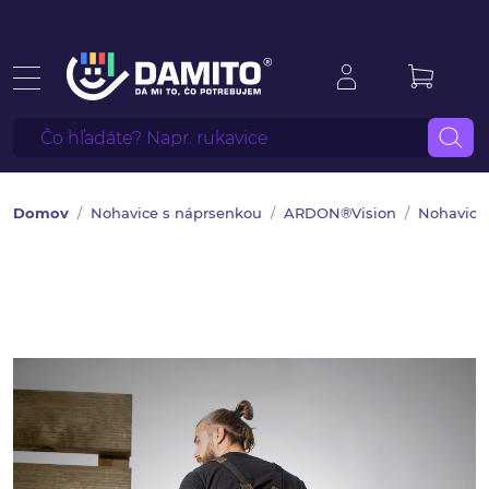
Domov
Nohavice s náprsenkou
ARDON®Vision
Nohavice