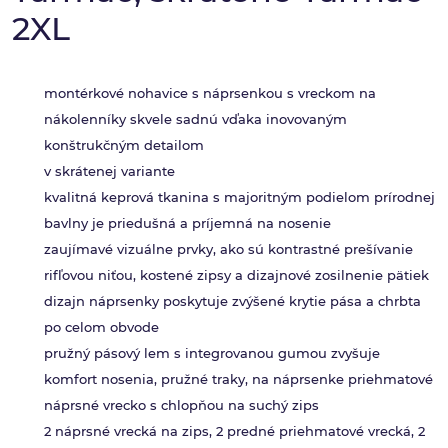
2XL
montérkové nohavice s náprsenkou s vreckom na
nákolenníky skvele sadnú vďaka inovovaným
konštrukčným detailom
v skrátenej variante
kvalitná keprová tkanina s majoritným podielom prírodnej
bavlny je priedušná a príjemná na nosenie
zaujímavé vizuálne prvky, ako sú kontrastné prešívanie
rifľovou niťou, kostené zipsy a dizajnové zosilnenie pätiek
dizajn náprsenky poskytuje zvýšené krytie pása a chrbta
po celom obvode
pružný pásový lem s integrovanou gumou zvyšuje
komfort nosenia, pružné traky, na náprsenke priehmatové
náprsné vrecko s chlopňou na suchý zips
2 náprsné vrecká na zips, 2 predné priehmatové vrecká, 2