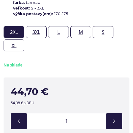
farba:
tarmac
veľkosť:
S - 3XL
výška postavy(cm):
170-175
2XL
3XL
L
M
S
XL
Na sklade
44,70 €
54,98 € s DPH