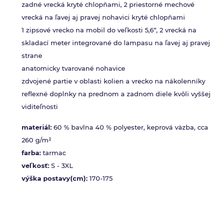
zadné vrecká kryté chlopňami, 2 priestorné mechové
vrecká na ľavej aj pravej nohavici kryté chlopňami
1 zipsové vrecko na mobil do veľkosti 5,6“, 2 vrecká na
skladací meter integrované do lampasu na ľavej aj pravej
strane
anatomicky tvarované nohavice
zdvojené partie v oblasti kolien a vrecko na nákolenníky
reflexné doplnky na prednom a zadnom diele kvôli vyššej
viditeľnosti
materiál:
60 % bavlna 40 % polyester, keprová väzba, cca
260 g/m²
farba:
tarmac
veľkosť:
S - 3XL
výška postavy(cm):
170-175