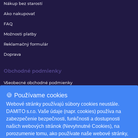
Nákup bez starostí
Ako nakupovať
FAQ
Možnosti platby
Reklamačný formulár
Doprava
Obchodné podmienky
Všeobecné obchodné podmienky
Reklamačný poriadok
🍪 Používame cookies
Ochrana osobných údajov
Webové stránky používajú súbory cookies neustále.
DAMITO s.r.o. Vaše údaje (napr. cookies) používa na
Využívanie súborov cookies
zabezpečenie bezpečnosti, funkčnosti a dostupnosti
Odstúpenie od zmluvy
našich webových stránok (Nevyhnutné Cookies), na
porozumenie tomu, ako používate naše webové stránky,
Odstúpenie od zmluvy - formulár