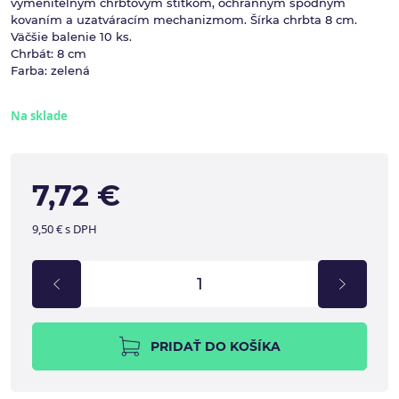
vymeniteľným chrbtovým štítkom, ochranným spodným
kovaním a uzatváracím mechanizmom. Šírka chrbta 8 cm.
Väčšie balenie 10 ks.
Chrbát: 8 cm
Farba: zelená
Na sklade
7,72 €
9,50 € s DPH
PRIDAŤ DO KOŠÍKA