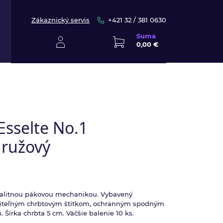
Zákaznický servis
+421 32 / 381 0630
Suma
0,00 €
Esselte No.1
 ružový
valitnou pákovou mechanikou. Vybavený
iteľným chrbtovým štítkom, ochranným spodným
írka chrbta 5 cm. Väčšie balenie 10 ks.