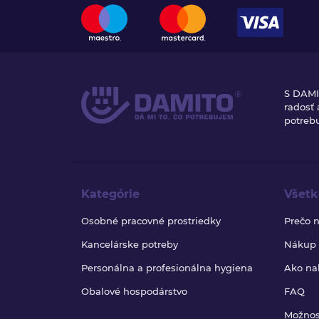
S DAMI
radosť
potrebu
Kategórie
Všetk
Osobné pracovné prostriedky
Prečo 
Kancelárske potreby
Nákup b
Personálna a profesionálna hygiena
Ako na
Obalové hospodárstvo
FAQ
Možnos