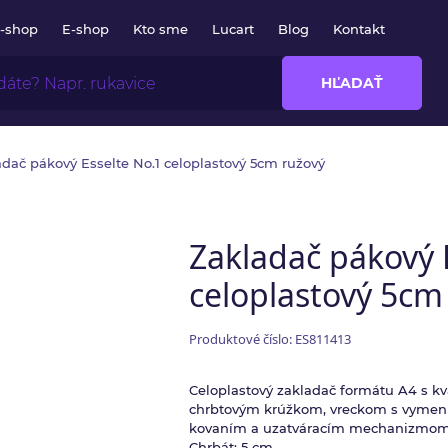
E-shop
E-shop
Kto sme
Lucart
Blog
Kontakt
HĽADAŤ
dač pákový Esselte No.1 celoplastový 5cm ružový
Zakladač pákový 
celoplastový 5cm
Produktové číslo: ES811413
Celoplastový zakladač formátu A4 s k
chrbtovým krúžkom, vreckom s vymen
kovaním a uzatváracím mechanizmom. Š
Chrbát: 5 cm