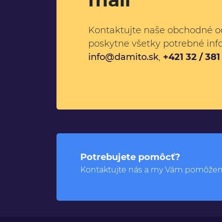
Kontaktujte naše obchodné o
poskytne všetky potrebné inf
info@damito.sk
,
+421 32 / 38
Potrebujete pomôcť?
Kontaktujte nás a my Vám pomôže