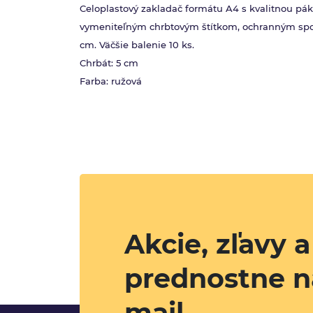
Celoplastový zakladač formátu A4 s kvalitnou p
vymeniteľným chrbtovým štítkom, ochranným sp
cm. Väčšie balenie 10 ks.
Chrbát: 5 cm
Farba: ružová
Akcie, zľavy 
prednostne n
mail