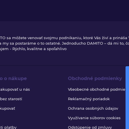
TO sa môžete venovať svojmu podnikaniu, ktoré Vás živí a prináša
 a my sa postaráme o to ostatné. Jednoducho DAMITO – dá mi to, č
jem - Rýchlo, kvalitne a spoľahlivo
o o nákupe
Obchodné podmienky
nakupovať u nás
Všeobecné obchodné podmien
ez starostí
Reklamačný poriadok
kupovať
Ochrana osobných údajov
Využívanie súborov cookies
ti platby
Odstúpenie od zmluvy