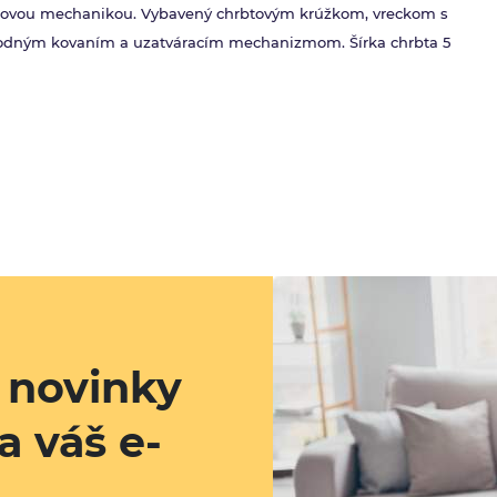
ákovou mechanikou. Vybavený chrbtovým krúžkom, vreckom s
odným kovaním a uzatváracím mechanizmom. Šírka chrbta 5
a novinky
a váš e-