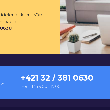
ddelenie, ktoré Vám
ormácie:
1 0630
+421 32 / 381 0630
me
Pon - Pia 9:00 - 17:00