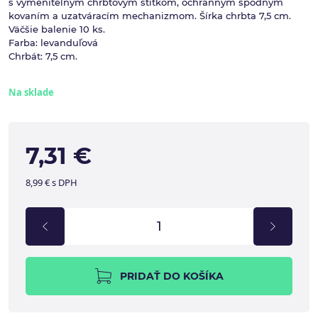
s vymeniteľným chrbtovým štítkom, ochranným spodným
kovaním a uzatváracím mechanizmom. Šírka chrbta 7,5 cm.
Väčšie balenie 10 ks.
Farba: levanduľová
Chrbát: 7,5 cm.
Na sklade
7,31 €
8,99 € s DPH
PRIDAŤ DO KOŠÍKA