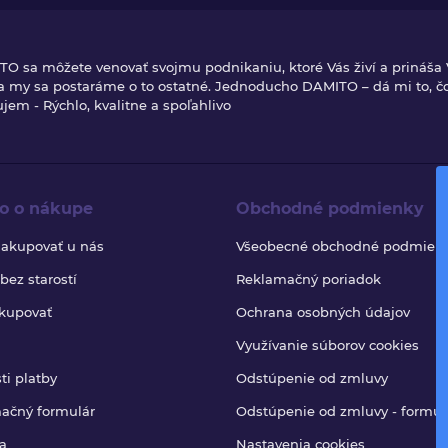
TO sa môžete venovať svojmu podnikaniu, ktoré Vás živí a prináša
 a my sa postaráme o to ostatné. Jednoducho DAMITO – dá mi to, č
jem - Rýchlo, kvalitne a spoľahlivo
o o nákupe
Obchodné podmienky
nakupovať u nás
Všeobecné obchodné podmien
ez starostí
Reklamačný poriadok
kupovať
Ochrana osobných údajov
Využívanie súborov cookies
ti platby
Odstúpenie od zmluvy
ačný formulár
Odstúpenie od zmluvy - formul
a
Nastavenia cookies