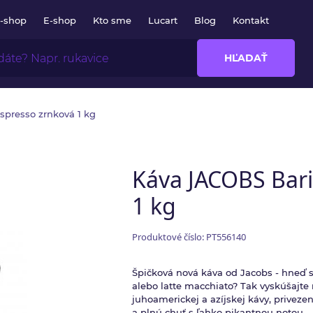
E-shop
E-shop
Kto sme
Lucart
Blog
Kontakt
HĽADAŤ
spresso zrnková 1 kg
Káva JACOBS Bari
1 kg
Produktové číslo: PT556140
Špičková nová káva od Jacobs - hneď si
alebo latte macchiato? Tak vyskúšajte 
juhoamerickej a azíjskej kávy, privez
a plnú chuť s ľahko pikantnou notou -