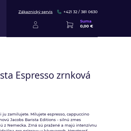
Zákaznický servis
+421 32 / 381 0630
Suma
0,00 €
sta Espresso zrnková
 ju zamilujete. Milujete espresso, cappuccino
novú Jacobs Barista Editions - silnú zmes
enú z Nemecka. Zrná sú pražené a majú intenzívnu
 ideálna pre prípravu v kávovaroch. Hmotnosť