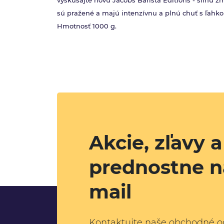
vyskúšajte novú Jacobs Barista Editions - silnú 
sú pražené a majú intenzívnu a plnú chuť s ľahko
Hmotnosť 1000 g.
Akcie, zľavy 
prednostne n
mail
Kontaktujte naše obchodné o