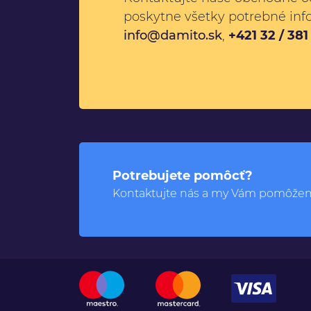
poskytne všetky potrebné inf
info@damito.sk
,
+421 32 / 38
Potrebujete pomôcť?
Kontaktujte nás a my Vám pomôže