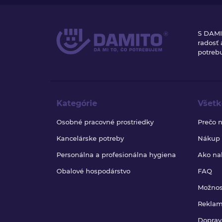
S DAMI
radosť
potrebu
Kategórie
Všetk
Osobné pracovné prostriedky
Prečo 
Kancelárske potreby
Nákup b
Personálna a profesionálna hygiena
Ako na
Obalové hospodárstvo
FAQ
Možnos
Reklam
Doprav