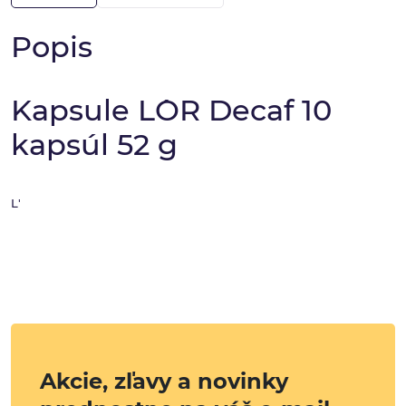
Popis
Kapsule L´OR Decaf 10
kapsúl 52 g
L'
Akcie, zľavy a novinky