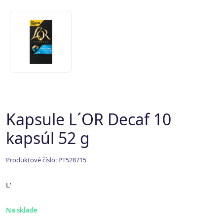
Kapsule L´OR Decaf 10
kapsúl 52 g
Produktové číslo: PT528715
L'
Na sklade