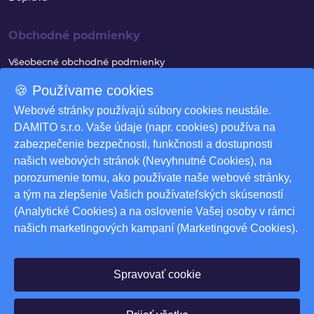
Obchodné podmienky
Všeobecné obchodné podmienky
Reklamačný poriadok
🍪 Používame cookies
Ochrana osobných údajov
Webové stránky používajú súbory cookies neustále.
DAMITO s.r.o. Vaše údaje (napr. cookies) používa na
Využívanie súborov cookies
zabezpečenie bezpečnosti, funkčnosti a dostupnosti
Odstúpenie od zmluvy
našich webových stránok (Nevyhnutné Cookies), na
porozumenie tomu, ako používate naše webové stránky,
Odstúpenie od zmluvy - formulár
a tým na zlepšenie Vašich používateľských skúseností
Nastavenia cookies
(Analytické Cookies) a na oslovenie Vašej osoby v rámci
našich marketingových kampaní (Marketingové Cookies).
Na stiahnutie
Produktové katalógy
Spravovať cookie
© 2026 DAMITO s.r.o. Všetky práva vyhradené. Powered by