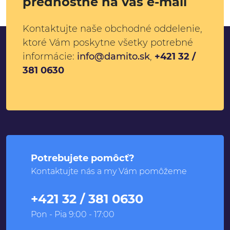
prednostne na váš e-mail
Kontaktujte naše obchodné oddelenie,
ktoré Vám poskytne všetky potrebné
informácie:
info@damito.sk
,
+421 32 /
381 0630
Potrebujete pomôcť?
Kontaktujte nás a my Vám pomôžeme
+421 32 / 381 0630
Pon - Pia 9:00 - 17:00