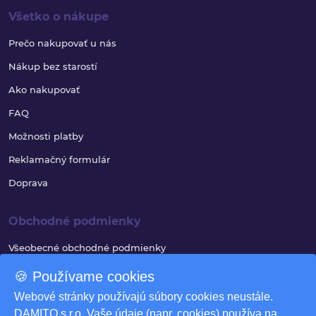
Všetko o nákupe
Prečo nakupovať u nás
Nákup bez starostí
Ako nakupovať
FAQ
Možnosti platby
Reklamačný formulár
Doprava
Obchodné podmienky
Všeobecné obchodné podmienky
Reklamačný poriadok
🍪 Používame cookies
Ochrana osobných údajov
Webové stránky používajú súbory cookies neustále.
DAMITO s.r.o. Vaše údaje (napr. cookies) používa na