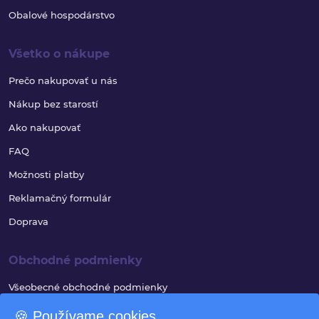
Obalové hospodárstvo
Všetko o nákupe
Prečo nakupovať u nás
Nákup bez starostí
Ako nakupovať
FAQ
Možnosti platby
Reklamačný formulár
Doprava
Obchodné podmienky
Všeobecné obchodné podmienky
Reklamačný poriadok
🍪 Používame cookies