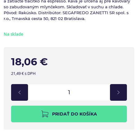
a zatlačte tlačítko na espresso. Káva je určená aj pre kávovary
so zabudovaným mlynčekom. Skladovať v suchu a chlade.
Pôvod: Rakúsko. Distribútor: SEGAFREDO ZANETTI SR spol. s
r.o., Trnavská cesta 50, 821 02 Bratislava.
Na sklade
18,06 €
21,49 € s DPH
PRIDAŤ DO KOŠÍKA