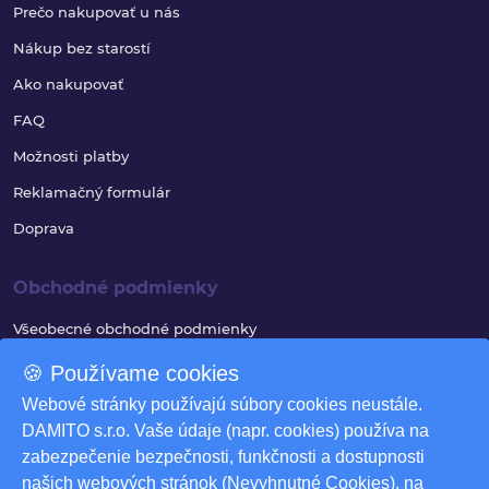
Prečo nakupovať u nás
Nákup bez starostí
Ako nakupovať
FAQ
Možnosti platby
Reklamačný formulár
Doprava
Obchodné podmienky
Všeobecné obchodné podmienky
Reklamačný poriadok
🍪 Používame cookies
Ochrana osobných údajov
Webové stránky používajú súbory cookies neustále.
DAMITO s.r.o. Vaše údaje (napr. cookies) používa na
Využívanie súborov cookies
zabezpečenie bezpečnosti, funkčnosti a dostupnosti
Odstúpenie od zmluvy
našich webových stránok (Nevyhnutné Cookies), na